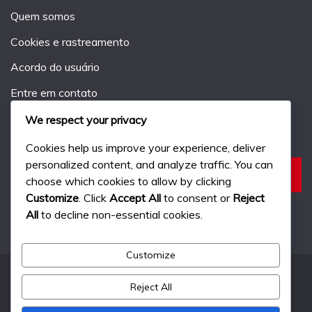
Quem somos
Cookies e rastreamento
Acordo do usuário
Entre em contato
We respect your privacy
Pesquisar
Cookies help us improve your experience, deliver
personalized content, and analyze traffic. You can
Search
choose which cookies to allow by clicking
for:
Customize
. Click
Accept All
to consent or
Reject
All
to decline non-essential cookies.
Customize
Reject All
All Rights Reserved 2024.
Proudly powered by WordPress
|
Theme: Fairy by